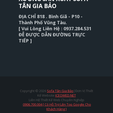
TÂN GIA BẢO
ĐỊA CHỈ 818 . Bình Giã - P10 -
Thành Phố Vũng Tàu.
[ Vui Lòng Liên Hệ : 0937.284.531
ĐỄ ĐƯỢC DẪN ĐƯỜNG TRỰC
TIẾP ]
Copyright ©
2026
Sofa Tân Gia Bảo
|Đơn Vị Thiết
Kế Website
ICEOWED.NET
Liên Hệ Thiết Kế Web Chuyên Nghiệp
:
0906.700.004 [ Có Hỗ Trợ Lên Top Google Cho
Khách Hàng ]