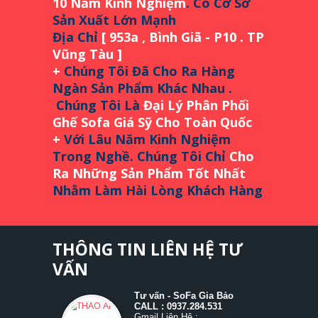
10 Năm Kinh Nghiệm
.
Có Cơ Sở
Sản Xuất Lớn Mạnh
Địa Chỉ
[ 953a , Bình Giã - P10 . TP
Vũng Tàu
]
+
Chúng Tôi Đã Cho Ra Hàng
Ngàn Sản Phẩm Khác Nhau .
Chúng Tôi Là
Đại Lý Phân Phối
Ghế Sofa Giá Sỹ Cho Toàn Quốc
+
Với Lâu Năm Kinh Nghiệm
Trong Nghề. Chúng Tôi Chỉ
Cho
Ra Những Sản Phẩm Tốt Nhất
Nhằm Làm Hài Lòng Khách Hàng
THÔNG TIN LIÊN HỆ TƯ
VẤN
Tư vấn - SoFa Gia Bảo
CALL : 0937.284.531
Gmail Liên Hệ :