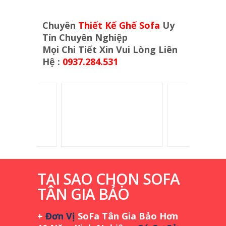
Chuyên
Thiết Kế Ghế Sofa
Uy
Tín Chuyên Nghiệp
Mọi Chi Tiết Xin Vui Lòng Liên
Hệ :
0937.284.531
TẠI SAO CHỌN SOFA
TÂN GIA BẢO
+
Đơn Vị
SoFa Tân Gia Bảo Hơn