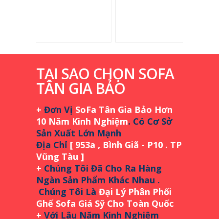
TẠI SAO CHỌN SOFA
TÂN GIA BẢO
+
Đơn Vị
SoFa Tân Gia Bảo Hơn
10 Năm Kinh Nghiệm
.
Có Cơ Sở
Sản Xuất Lớn Mạnh
Địa Chỉ
[ 953a , Bình Giã - P10 . TP
Vũng Tàu
]
+
Chúng Tôi Đã Cho Ra Hàng
Ngàn Sản Phẩm Khác Nhau .
Chúng Tôi Là
Đại Lý Phân Phối
Ghế Sofa Giá Sỹ Cho Toàn Quốc
+
Với Lâu Năm Kinh Nghiệm