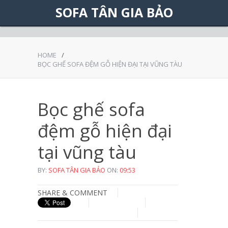
Được tạo bởi
Blogger
.
SOFA TÂN GIA BẢO
HOME
/
BỌC GHẾ SOFA ĐỆM GỖ HIỆN ĐẠI TẠI VŨNG TÀU
Bọc ghế sofa
đệm gỗ hiện đại
tại vũng tàu
BY:
SOFA TÂN GIA BẢO
ON:
09:53
SHARE & COMMENT